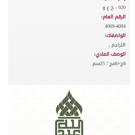
920 - خ ع و
الرقم العام:
4069-4084
الواصفات:
التراجم ,
الوصف المادي:
8ج×8مج ؛ 25سم