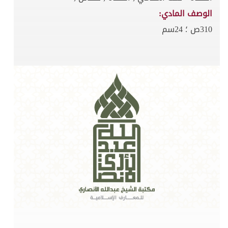
الوصف المادي:
310ص ؛ 24سم