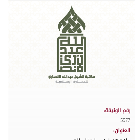
رقم الوثيقة:
5577
العنوان: