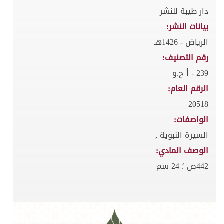
دار طيبة للنشر
بيانات النشر:
الرياض - 1426هـ
رقم التصنيف:
239 - أ ح.و
الرقم العام:
20518
الواصفات:
السيرة النبوية ,
الوصف المادي:
442ص ؛ 24 سم