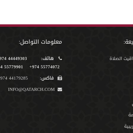
عة:
معلومات التواصل:
اقيت الصلاة
هاتف:
44449303 974+
55779901 974+
55774072 974+
فاكس:
44179285 974+
INFO@QATARCH.COM
مة
يبية