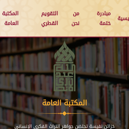
مبادرة
من
التقويم
المكتبة
يسية
ختمة
نحن
القطري
العامة
المكتبة العامة
خزائن نفيسة تحتضن جواهر التراث الفكري الإنساني