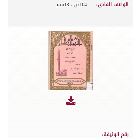
الوصف المادي:
104ص ، 18سم
رقم الوثيقة: