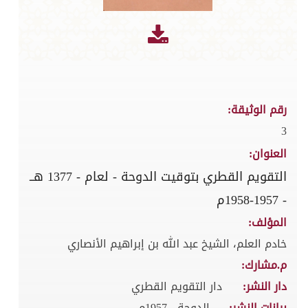
رقم الوثيقة:
3
العنوان:
التقويم القطري بتوقيت الدوحة - لعام - 1377 هــ
- 1957-1958م
المؤلف:
خادم العلم، الشيخ عبد الله بن إبراهيم الأنصاري
م.مشارك:
دار النشر:
دار التقويم القطري
بيانات النشر:
الدوحة - 1957م