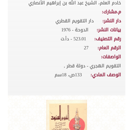
خادم العلم، الشيخ عبد الله بن إبراهيم الأنصاري
م.مشارك:
دار النشر:
دار التقويم القطري
بيانات النشر:
الدوحة - 1976
رقم التصنيف:
523.01 - دأ.ت
الرقم العام:
27
الواصفات:
التقويم الهجري - دولة قطر ,
الوصف المادي:
133ص، 18سم