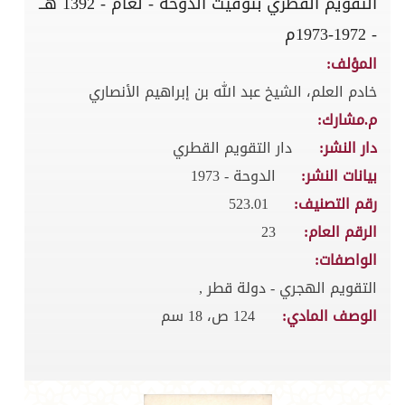
التقويم القطري بتوقيت الدوحة - لعام - 1392 هــ
- 1972-1973م
المؤلف:
خادم العلم، الشيخ عبد الله بن إبراهيم الأنصاري
م.مشارك:
دار النشر:
دار التقويم القطري
بيانات النشر:
الدوحة - 1973
رقم التصنيف:
523.01
الرقم العام:
23
الواصفات:
التقويم الهجري - دولة قطر ,
الوصف المادي:
124 ص، 18 سم