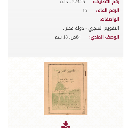
رقم التصنيف:
523.25 - دا.ت
الرقم العام:
15
الواصفات:
التقويم الهجري - دولة قطر ,
الوصف المادي:
84ص، 18 سم