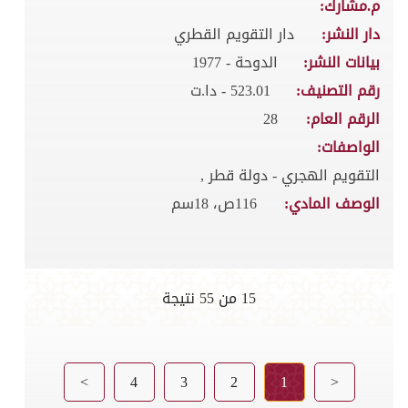
م.مشارك:
دار النشر:
دار التقويم القطري
بيانات النشر:
الدوحة - 1977
رقم التصنيف:
523.01 - دا.ت
الرقم العام:
28
الواصفات:
التقويم الهجري - دولة قطر ,
الوصف المادي:
116ص، 18سم
15 من 55 نتيجة
>
4
3
2
1
<