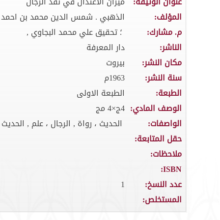
عنوان الوثيقة:
ميزان الاعتدال في نقد الرجال
المؤلف:
الذهبي . شمس الدين محمد بن احمد بن عثما
م. مشارك:
؛ تحقيق علي محمد البجاوي ,
الناشر:
دار المعرفة
مكان النشر:
بيروت
سنة النشر:
1963م
الطبعة:
الطبعة الاولى
الوصف المادي:
4ج×4 مج
الواصفات:
الحديث ، رواة , الرجال ، علم , الحديث ،
حقل المتابعة:
ملاحظات:
ISBN:
عدد النسخ:
1
المستخلص: