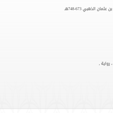
ن الذهبي 673-748هـ
 رواية ,