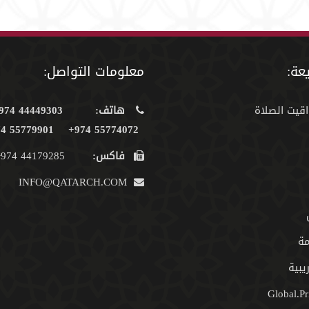
عة:
معلومات التواصل:
اقيت الصلاة
هاتف:
44449303 974+
55779901 974+
55774072 974+
فاكس:
44179285 974+
INFO@QATARCH.COM
مة
يبية
Global.Pr