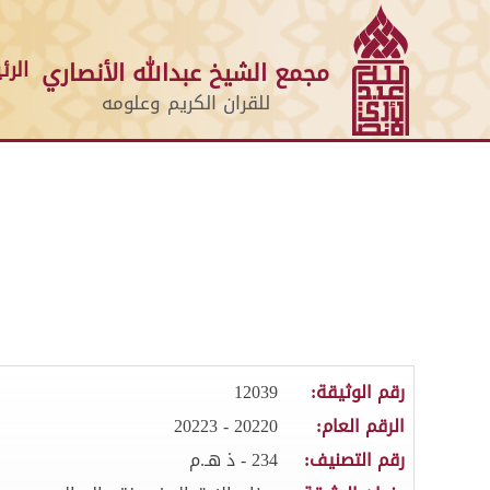
الرئ
مجمع الشيخ عبدالله الأنصاري
للقران الكريم وعلومه
رقم الوثيقة:
12039
الرقم العام:
20220 - 20223
رقم التصنيف:
234 - ذ هـ.م