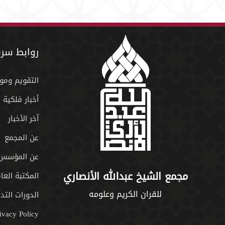
روابط سري
التقويم ومو
أخبار فلكية
آخر الأخبار
عن المجمع
عن المؤسس
مجمع الشيخ عبدالله الأنصاري
المكتبة العا
للقران الكريم وعلومه
الدورات التدر
ivacy Policy