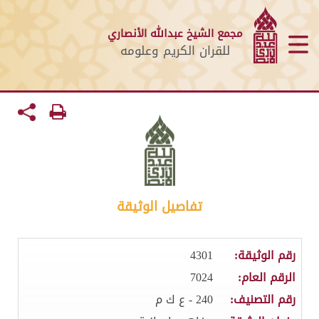
مجمع الشيخ عبدالله الأنصاري
للقران الكريم وعلومه
تفاصيل الوثيقة
رقم الوثيقة:
4301
الرقم العام:
7024
رقم التصنيف:
240 - ع ك م