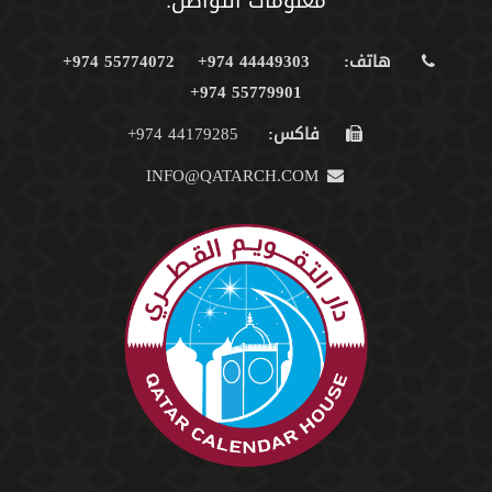
معلومات التواصل:
هاتف:
44449303 974+
55774072 974+
55779901 974+
فاكس:
44179285 974+
INFO@QATARCH.COM