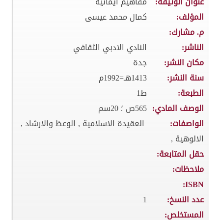
عنوان الوثيقة:
مفاهيم ايمانية
المؤلف:
كمال محمد عيسى
م. مشارك:
الناشر:
النادي الادبي الثقافي
مكان النشر:
جدة
سنة النشر:
1413هـ=1992م
الطبعة:
ط1
الوصف المادي:
565ص ؛ 20سم
الواصفات:
العقيدة الاسلامية , الوعظ والارشاد ,
الالوهية ,
حقل المتابعة:
ملاحظات:
ISBN:
عدد النسخ:
1
المستخلص: