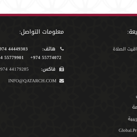
عة:
معلومات التواصل:
اقيت الصلاة
هاتف:
44449303 974+
55779901 974+
55774072 974+
فاكس:
44179285 974+
INFO@QATARCH.COM
مة
يبية
Global.Pr