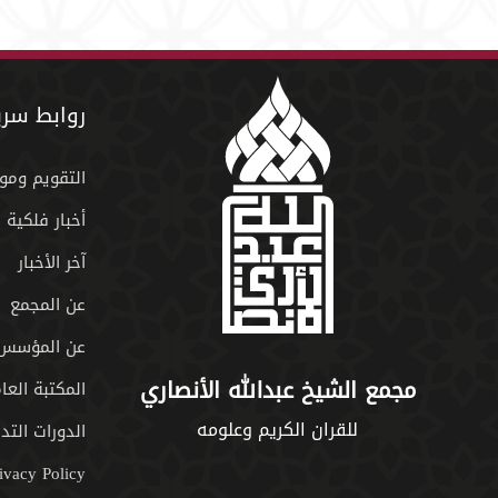
روابط سري
التقويم ومو
أخبار فلكية
آخر الأخبار
عن المجمع
عن المؤسس
مجمع الشيخ عبدالله الأنصاري
المكتبة العا
للقران الكريم وعلومه
الدورات التدر
ivacy Policy