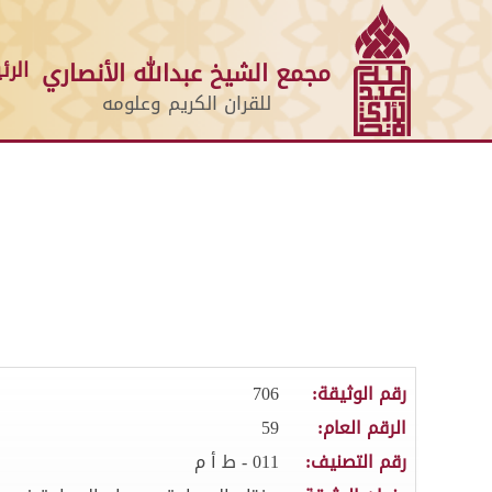
الرئ
مجمع الشيخ عبدالله الأنصاري
للقران الكريم وعلومه
رقم الوثيقة:
706
الرقم العام:
59
رقم التصنيف:
011 - ط أ م