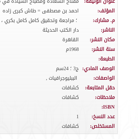
عنوان الوثيقة:
مفتاح السعادة ومصباح السيادة في 
المؤلف:
احمد بن مصطفى = طاش كبرى زاده
م. مشارك:
؛ مراجعة وتحقيق كامل كامل بكري ، عبد
الناشر:
دار الكتب الحديثة
مكان النشر:
القاهرة
سنة النشر:
1968م
الطبعة:
الوصف المادي:
ج3 ؛ 24سم
الواصفات:
الببليوجرافيات ,
حقل المتابعة:
كشافات
ملاحظات:
كشافات
ISBN:
عدد النسخ:
1
المستخلص:
كشافات