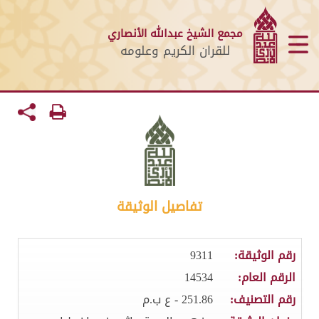
مجمع الشيخ عبدالله الأنصاري
للقران الكريم وعلومه
تفاصيل الوثيقة
رقم الوثيقة:
9311
الرقم العام:
14534
رقم التصنيف:
251.86 - ع ب.م