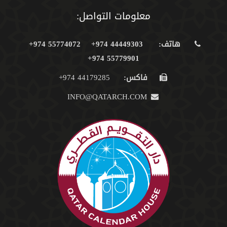
معلومات التواصل:
هاتف:
44449303 974+
55774072 974+
55779901 974+
فاكس:
44179285 974+
INFO@QATARCH.COM