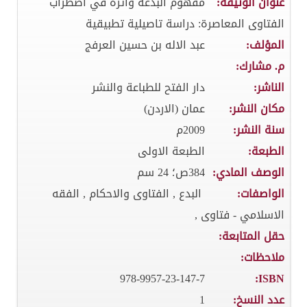
عنوان الوثيقة:
مفهوم البدعة واثره في اضطراب
الفتاوى المعاصرة: دراسة تاصيلية تطبيقية
المؤلف:
عبد الاله بن حسين العرفج
م. مشارك:
الناشر:
دار الفتح للطباعة والنشر
مكان النشر:
عمان (الاردن)
سنة النشر:
2009م
الطبعة:
الطبعة الاولى
الوصف المادي:
384ص؛ 24 سم
الواصفات:
البدع , الفتاوى والاحكام , الفقه
الاسلامي - فتاوى ,
حقل المتابعة:
ملاحظات:
978-9957-23-147-7
ISBN:
عدد النسخ:
1