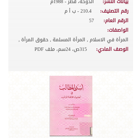
بيانات النشر:
الدوحة، قطر - 1988م
رقم التصنيف:
210.4 - ب أ م
الرقم العام:
57
الواصفات:
المرأة في الاسلام , المرأة المسلمة , حقوق المرأة ,
الوصف المادي:
315ص، 24سم، ملف PDF