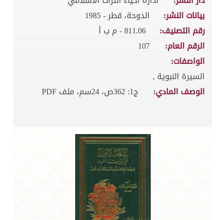
دار النشر:
ادارة احياء التراث الاسلامي
بيانات النشر:
الدوحة، قطر - 1985
رقم التصنيف:
811.06 - م ب أ
الرقم العام:
107
الواصفات:
السيرة النبوية ,
الوصف المادي:
ج1: 362ص، 24سم، ملف PDF