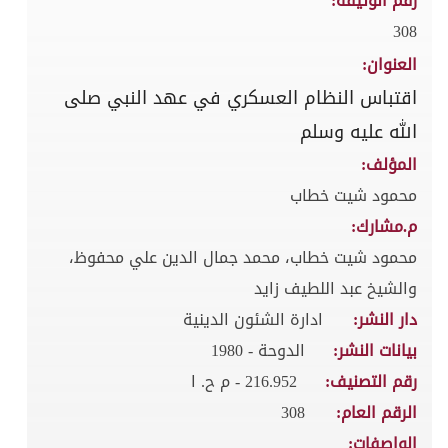
رقم الوثيقة:
308
العنوان:
اقتباس النظام العسكري في عهد النبي صلى
الله عليه وسلم
المؤلف:
محمود شيت خطاب
م.مشارك:
محمود شيت خطاب، محمد جمال الدين علي محفوظ،
والشيخ عبد اللطيف زايد
دار النشر:
ادارة الشئون الدينية
بيانات النشر:
الدوحة - 1980
رقم التصنيف:
216.952 - م ح. ا
الرقم العام:
308
الواصفات: