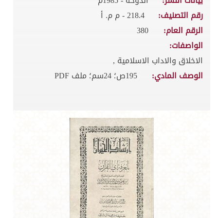
بيانات النشر:
الدوحة - 1985م
رقم التصنيف:
218.4 - م م. أ
الرقم العام:
380
الواصفات:
الاخلاق والاداب الاسلامية ,
الوصف المادي:
195ص؛ 24سم؛ ملف PDF