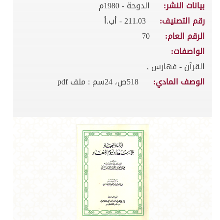
بيانات النشر:
الدوحة - 1980م
رقم التصنيف:
211.03 - أب.أ
الرقم العام:
70
الواصفات:
القرآن - فهارس ,
الوصف المادي:
518ص، 24سم : ملف pdf