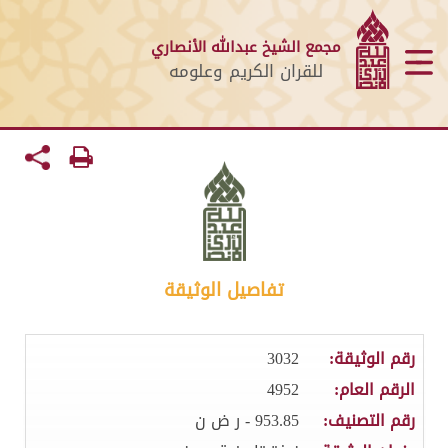
مجمع الشيخ عبدالله الأنصاري
للقران الكريم وعلومه
تفاصيل الوثيقة
رقم الوثيقة:
3032
الرقم العام:
4952
رقم التصنيف:
953.85 - ر ض ن