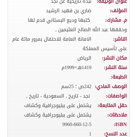
عنوان الوثيقة:
نبذة تاريخية عن نجد
المؤلف:
ضاري بن فهيد الرشيد
م. مشارك:
كتبها وديع البستاني قدم لها
وحققها عبد الله الصالح العثيمين ,
الناشر:
الامانة العامة للاحتفال بمرور مائة عام
على تأسيس المملكة
مكان النشر:
الرياض
سنة النشر:
1419هـ=1999م
الطبعة:
الوصف المادي:
242ص ؛ 25سم
الواصفات:
نجد - تاريخ , السعودية - تاريخ ,
حقل المتابعة:
يشتمل على ببليوجرافية وكشاف
ملاحظات:
يشتمل على ببليوجرافية وكشاف
9960-660-12-5
ISBN:
عدد النسخ:
1