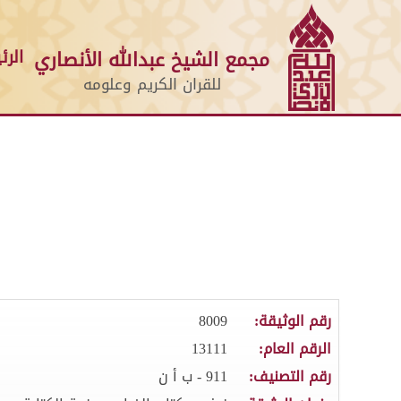
الرئ
مجمع الشيخ عبدالله الأنصاري
للقران الكريم وعلومه
رقم الوثيقة:
8009
الرقم العام:
13111
رقم التصنيف:
911 - ب أ ن