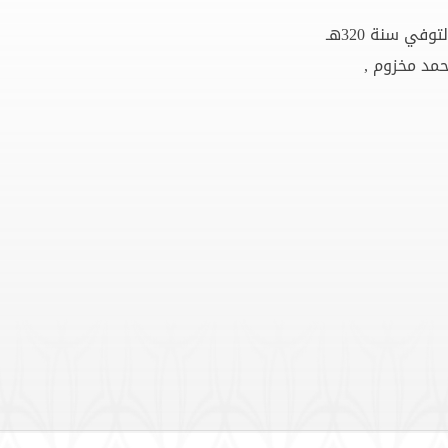
في سنة 320هـ
د مخزوم ,