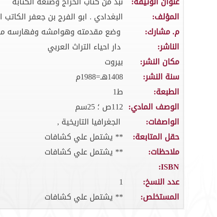
عنوان الوثيقة:
نبذ من كتاب الخراج وصنعة الكتابة
المؤلف:
البغدادي . ابو الفرج بن جعفر الكاتب التو
م. مشارك:
وضع مقدمته وهوامشه وفهارسه محم
الناشر:
دار احياء التراث العربي
مكان النشر:
بيروت
سنة النشر:
1408هـ=1988م
الطبعة:
ط1
الوصف المادي:
112ص ؛ 25سم
الواصفات:
الجغرافيا التاريخية ,
حقل المتابعة:
** يشتمل علي كشافات
ملاحظات:
** يشتمل علي كشافات
ISBN:
عدد النسخ:
1
المستخلص:
** يشتمل علي كشافات