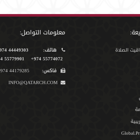
عة:
معلومات التواصل:
اقيت الصلاة
هاتف:
44449303 974+
55779901 974+
55774072 974+
فاكس:
44179285 974+
INFO@QATARCH.COM
مة
يبية
Global.Pr