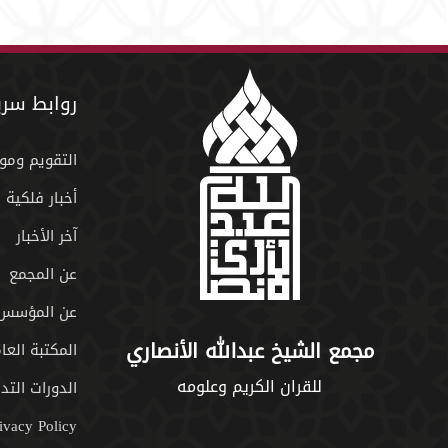
روابط سري
التقويم ومو
أخبار فلكية
آخر الأخبار
عن المجمع
عن المؤسس
مجمع الشيخ عبدالله الأنصاري
المكتبة العا
للقران الكريم وعلومه
الدورات التدر
ivacy Policy