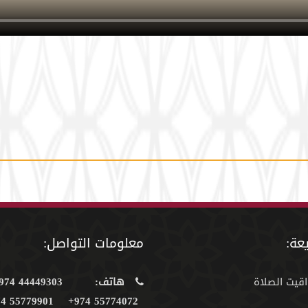
عة:
معلومات التواصل:
اقيت الصلاة
هاتف:
44449303 974+
55779901 974+
55774072 974+