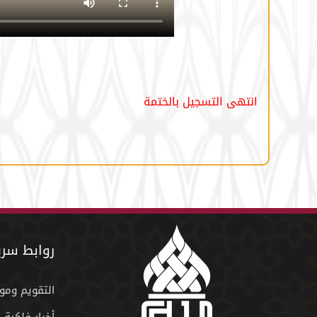
انتهى التسجيل بالختمة
روابط سري
التقويم ومو
أخبار فلكية