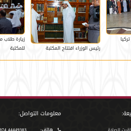
ركيا
زيارة طلاب م
رئيس الوزراء افتتاح المكتبة
للمكتبة
عة:
معلومات التواصل:
اقيت الصلاة
هاتف:
44449303 974+