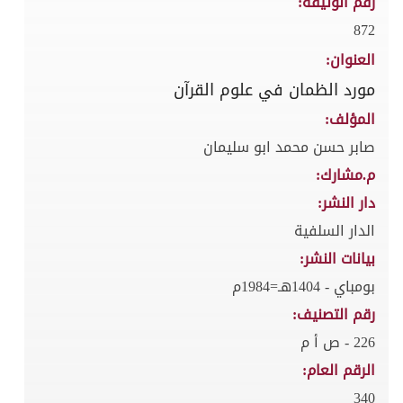
رقم الوثيقة:
872
العنوان:
مورد الظمان في علوم القرآن
المؤلف:
صابر حسن محمد ابو سليمان
م.مشارك:
دار النشر:
الدار السلفية
بيانات النشر:
بومباي - 1404هـ=1984م
رقم التصنيف:
226 - ص أ م
الرقم العام:
340