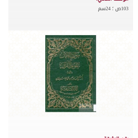
103ص ؛ 24سم