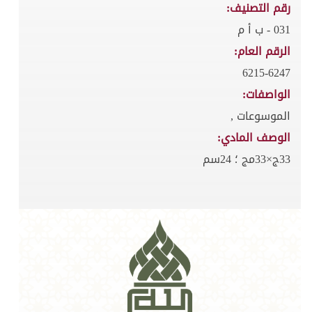
رقم التصنيف:
031 - ب أ م
الرقم العام:
6215-6247
الواصفات:
الموسوعات ,
الوصف المادي:
33ج×33مج ؛ 24سم