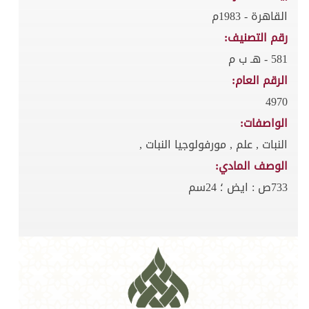
القاهرة - 1983م
رقم التصنيف:
581 - هـ ب م
الرقم العام:
4970
الواصفات:
النبات , علم , مورفولوجيا النبات ,
الوصف المادي:
733ص : ايض ؛ 24سم