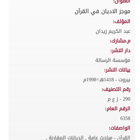
العنوان:
موجز الاديان في القرآن
المؤلف:
عبد الكريم زيدان
م.مشارك:
دار النشر:
مؤسسة الرسالة
بيانات النشر:
بيروت - 1418هـ=1998م
رقم التصنيف:
290 - ز ع م
الرقم العام:
6358
الواصفات:
القرآن - مباحث عامة , الديانات المقارنة ,