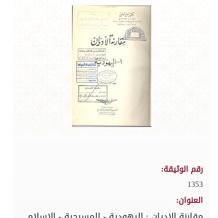
رقم الوثيقة:
1353
العنوان:
مقارنة الاديان : اليهودية - المسيحية - الاسلام