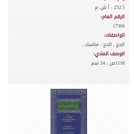
252.5 - أ ش. م
الرقم العام:
17306
الواصفات:
الحج , الحج - مناسك ,
الوصف المادي:
1118ص ، 24 سم