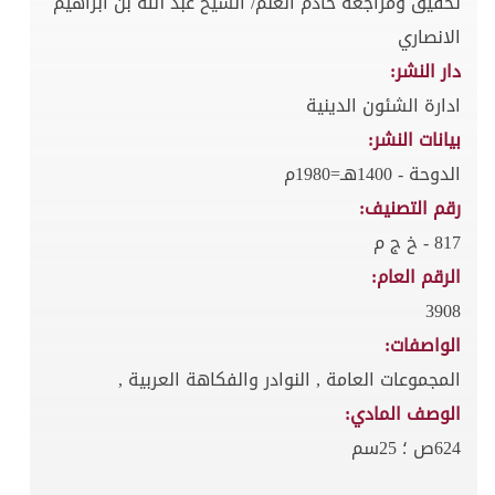
تحقيق ومراجعة خادم العلم/ الشيخ عبد الله بن ابراهيم
الانصاري
دار النشر:
ادارة الشئون الدينية
بيانات النشر:
الدوحة - 1400هـ=1980م
رقم التصنيف:
817 - خ ج م
الرقم العام:
3908
الواصفات:
المجموعات العامة , النوادر والفكاهة العربية ,
الوصف المادي:
624ص ؛ 25سم