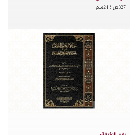
327ص ؛ 24سم
رقم الوثيقة: