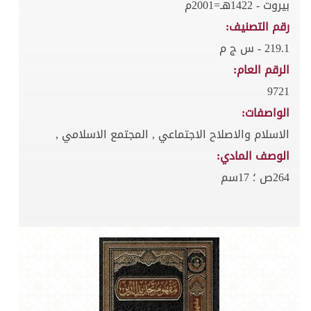
بيروت - 1422هـ=2001م
رقم التصنيف:
219.1 - س ج م
الرقم العام:
9721
الواصفات:
الاسلام والاصلاح الاجتماعي , المجتمع الاسلامي ,
الوصف المادي:
264ص ؛ 17سم