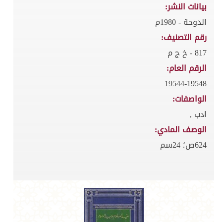
بيانات النشر:
الدوحة - 1980م
رقم التصنيف:
817 - خ ج م
الرقم العام:
19544-19548
الواصفات:
ادب ,
الوصف المادي:
624ص؛ 24سم