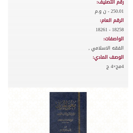
رقم التصنيف:
250.01 - ن و.م
الرقم العام:
18258 - 18261
الواصفات:
الفقه الاسلامي ,
الوصف المادي:
4مج×4 ج