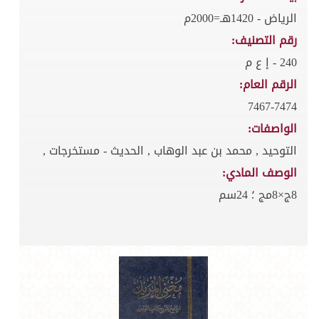
الرياض - 1420هـ=2000م
رقم التصنيف:
240 - إ ع م
الرقم العام:
7467-7474
الواصفات:
التوحيد , محمد بن عبد الوهاب , الحديث - مستخرجات ,
الوصف المادي:
8ج×8مج ؛ 24سم