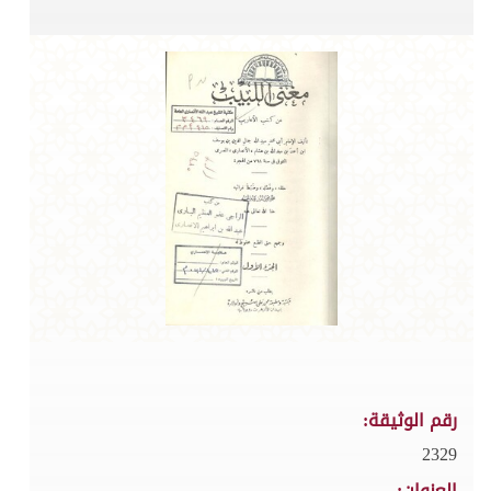
رقم الوثيقة:
2329
العنوان: