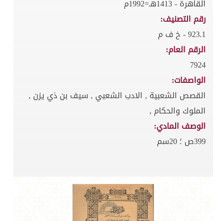
القاهرة - 1413هـ=1992م
رقم التصنيف:
923.1 - خ ف م
الرقم العام:
7924
الواصفات:
القصص الشعبية , الادب الشعبي , سيف بن ذي يزن ,
الملوك والحكام ,
الوصف المادي:
399ص ؛ 20سم