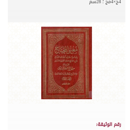
4ج×4مج ؛ 28سم
رقم الوثيقة: