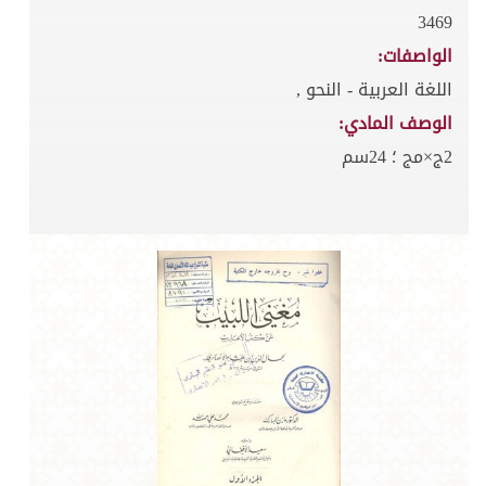
3469
الواصفات:
اللغة العربية - النحو ,
الوصف المادي:
2ج×مج ؛ 24سم