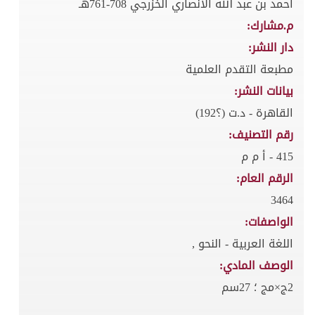
احمد بن عبد الله الانصاري الخزرجي 708-761هـ
م.مشارك:
دار النشر:
مطبعة التقدم العلمية
بيانات النشر:
القاهرة - د.ت (؟192)
رقم التصنيف:
415 - أ م م
الرقم العام:
3464
الواصفات:
اللغة العربية - النحو ,
الوصف المادي:
2ج×مج ؛ 27سم