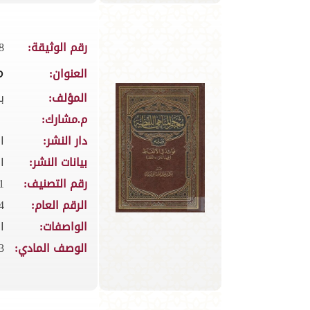
رقم الوثيقة:
8
م
العنوان:
المؤلف:
ب
م.مشارك:
دار النشر:
ا
بيانات النشر:
ال
رقم التصنيف:
3.1
الرقم العام:
4
الواصفات:
ا
الوصف المادي:
653