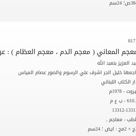
ص؛ 24سم
817
عجم المعاني ( معجم الدم ، معجم العظام ) : عر
بد العزيز بنعبد الله
اجعها خليل الجر اشرف علي الرسوم والصور عصام المياس
ار الكتاب اللبناني
روت - 1978م
61 - ب ع م
13312-1331
لطب - معاجم ,
 24سم