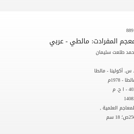
889
عجم المفرادت: مالطي - عربي
حمد طلعت سليمان
. س. أكولينا - مالطا
لطا - 1978م
 - ا ح. م
1408
لمعاجم العلمية ,
ص؛ 18 سم