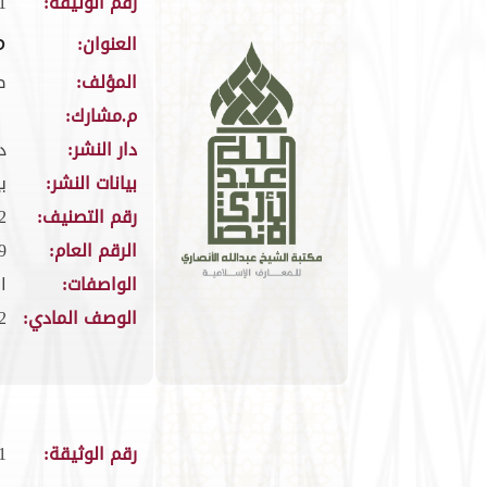
رقم الوثيقة:
1
م
العنوان:
المؤلف:
ص
م.مشارك:
دار النشر:
د
بيانات النشر:
بي
رقم التصنيف:
92
الرقم العام:
9
الواصفات:
ا
الوصف المادي:
262
رقم الوثيقة:
1