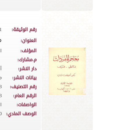
رقم الوثيقة:
1
م
العنوان:
المؤلف:
ا
م.مشارك:
دار النشر:
أ
بيانات النشر:
ما
رقم التصنيف:
403
الرقم العام:
3
الواصفات:
ا
الوصف المادي:
250