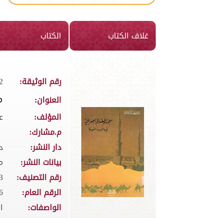
غلاف الكتاب
الكتاب
رقم الوثيقة:
2
م
العنوان:
المؤلف:
ع
م.مشارك:
دار النشر:
د
بيانات النشر:
مك
رقم التصنيف:
03
الرقم العام:
6
الواصفات:
ا