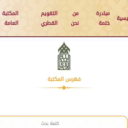
مبادرة
من
التقويم
المكتبة
يسية
ختمة
نحن
القطري
العامة
فهرس المكتبة