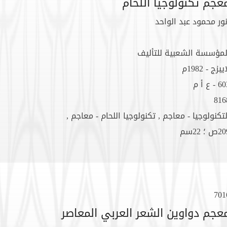
عجم تكنولوجيا اللحام
نور محمود عبد الواحد
لمؤسسة الشعبية للتأليف
يبزج - 1982م
 - ع أ م
816
لتكنولوجيا - معاجم , تكنولوجيا اللحام - معاجم ,
ص ؛ 22سم
701
عجم دواوين الشعر العربي المعاصر