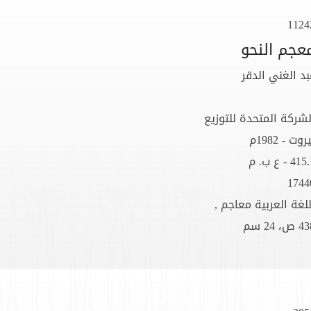
1124
عجم النحو
بد الغني الدقر
لشركة المتحدة للتوزيع
روت - 1982م
41 - ع ب. م
1744
للغة العربية معاجم ,
 ص، 24 سم