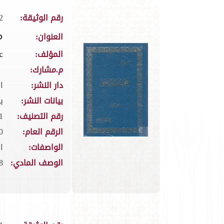
رقم الوثيقة:
2
م
العنوان:
المؤلف:
ع
م.مشارك:
دار النشر:
ا
بيانات النشر:
بي
رقم التصنيف:
5.1
الرقم العام:
0
الواصفات:
ا
الوصف المادي:
438