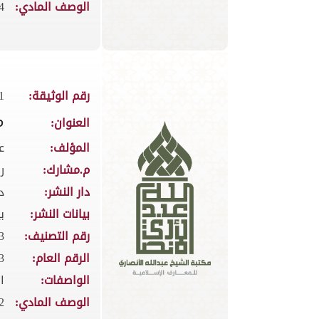
الوصف المادي:
384
رقم الوثيقة:
1
م
العنوان:
المؤلف:
ع
م.مشارك:
ر
دار النشر:
د
بيانات النشر:
بي
رقم التصنيف:
0.3
الرقم العام:
3
الواصفات:
ا
الوصف المادي:
2ج × 2مج : ايض ؛