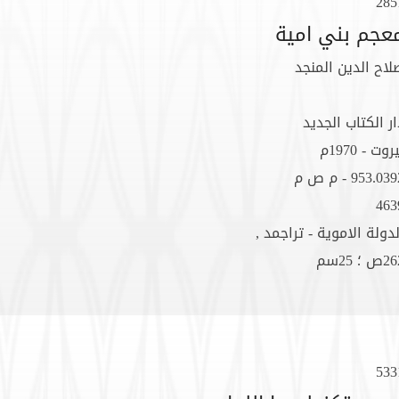
285
عجم بني امية
لاح الدين المنجد
ار الكتاب الجديد
روت - 1970م
953.03 - م ص م
463
لدولة الاموية - تراجمد ,
ص ؛ 25سم
533