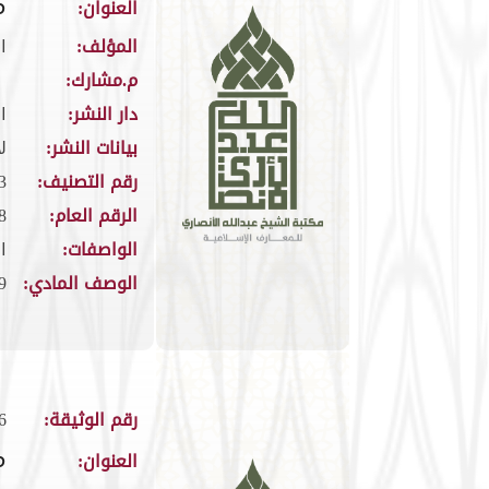
م
العنوان:
المؤلف:
ا
م.مشارك:
دار النشر:
ا
بيانات النشر:
لا
رقم التصنيف:
603
الرقم العام:
8
الواصفات:
ا
الوصف المادي:
209
رقم الوثيقة:
6
م
العنوان: