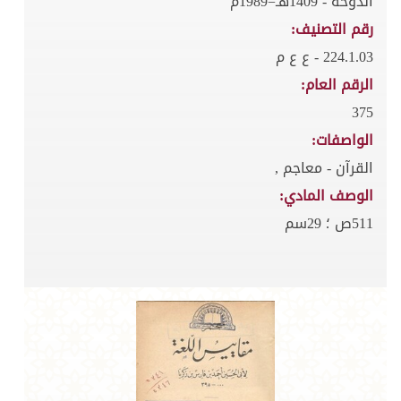
الدوحة - 1409هـ=1989م
رقم التصنيف:
224.1.03 - ع ع م
الرقم العام:
375
الواصفات:
القرآن - معاجم ,
الوصف المادي:
511ص ؛ 29سم