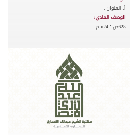
أ. العنوان ,
الوصف المادي:
628ص ؛ 24سم