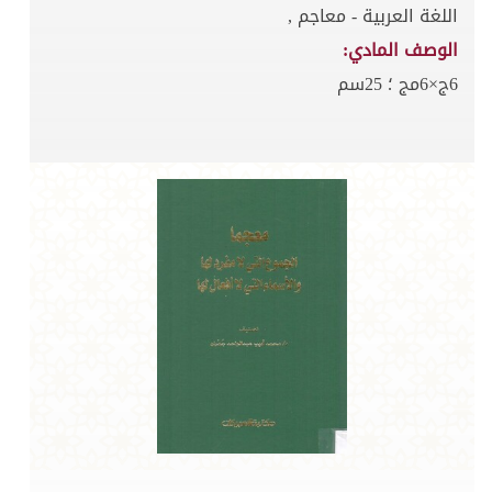
اللغة العربية - معاجم ,
الوصف المادي:
6ج×6مج ؛ 25سم